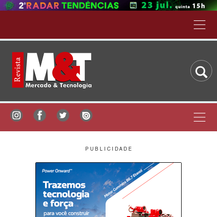
P U B L I C I D A D E