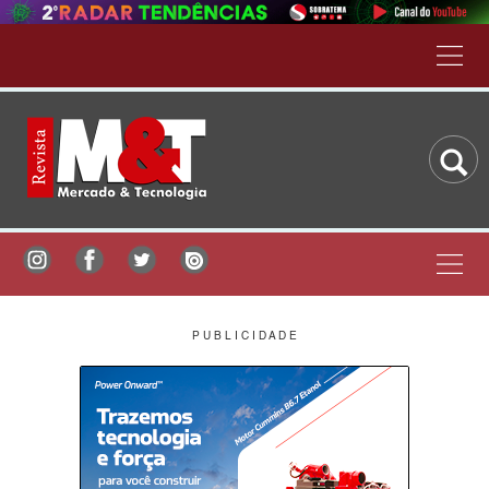
P U B L I C I D A D E