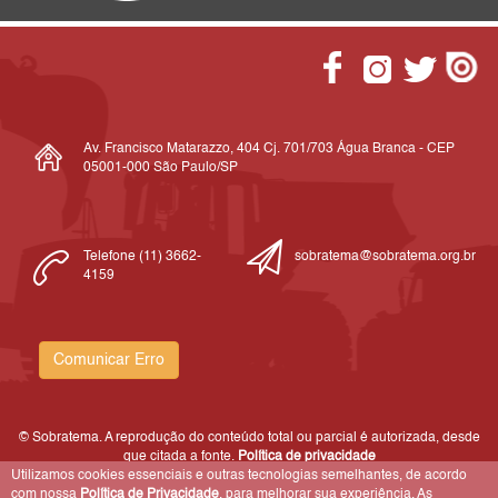
Av. Francisco Matarazzo, 404 Cj. 701/703 Água Branca - CEP
05001-000 São Paulo/SP
Telefone (11) 3662-
sobratema@sobratema.org.br
4159
Comunicar Erro
© Sobratema. A reprodução do conteúdo total ou parcial é autorizada, desde
que citada a fonte.
Política de privacidade
Utilizamos cookies essenciais e outras tecnologias semelhantes, de acordo
com nossa
Política de Privacidade
, para melhorar sua experiência. As