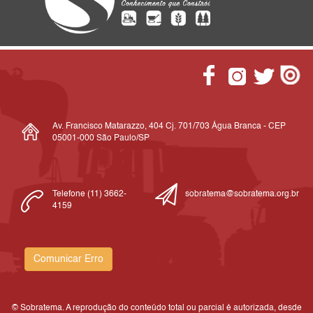
Av. Francisco Matarazzo, 404 Cj. 701/703 Água Branca - CEP
05001-000 São Paulo/SP
Telefone (11) 3662-
sobratema@sobratema.org.br
4159
Comunicar Erro
© Sobratema. A reprodução do conteúdo total ou parcial é autorizada, desde