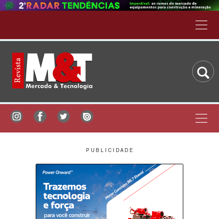
P U B L I C I D A D E