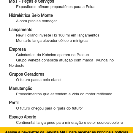
M&T - Peças e Serviços
Expositores afinam preparatórios para a Feira
Hidrelétrica Belo Monte
A obra precisa começar
Lançamento
New Holland investe R$ 100 mi em lançamentos
Montarte lança elevador eólico e minigrua
Empresa
Guindastes da Kobelco operam no Prosub
Grupo Veneza consolida atuação com marca Hyundai no
Nordeste
Grupos Geradores
O futuro passa pelo etanol
Manutenção
Procedimentos que estendem a vida do motor retificado
Perfil
O futuro chegou para o “país do futuro”
Espaço Aberto
Continental lança pneu para mineração e setor sucroalcooleiro
Assine a newsletter da Revista M&T para receber as principais notícias