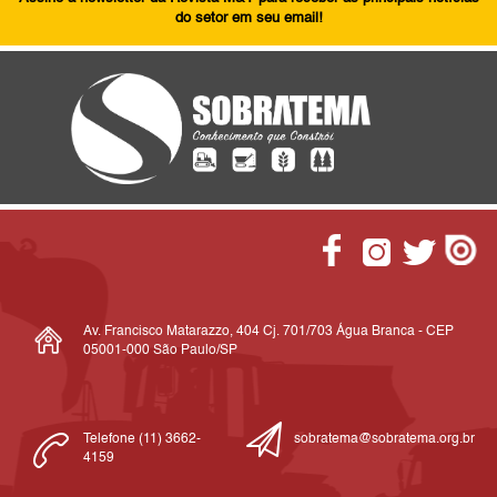
do setor em seu email!
Av. Francisco Matarazzo, 404 Cj. 701/703 Água Branca - CEP
05001-000 São Paulo/SP
Telefone (11) 3662-
sobratema@sobratema.org.br
4159