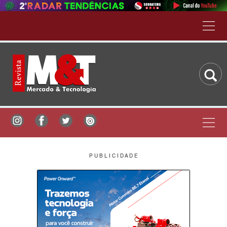
P U B L I C I D A D E