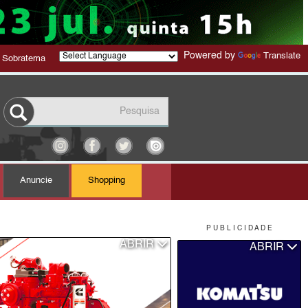
Powered by
Translate
 Sobratema
Anuncie
Shopping
P U B L I C I D A D E
ABRIR
ABRIR