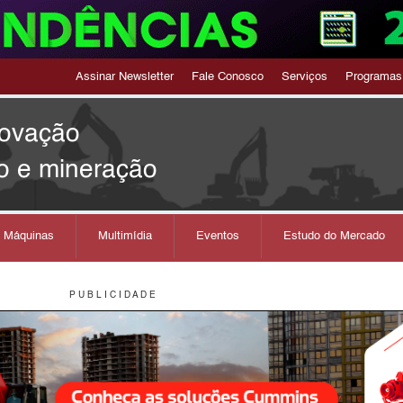
Assinar Newsletter
Fale Conosco
Serviços
Programas
novação
o e mineração
s Máquinas
Multimídia
Eventos
Estudo do Mercado
P U B L I C I D A D E