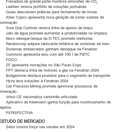
Fresadora de grande porte monitora emissões de CO₂
Liebherr renova portfólio de soluções portuárias
Guias descrevem práticas para fechamento de minas
Atlas Copco apresenta nova geração de torres solares de
iluminação
Sure Grip Controls renova linha de apoios de braço
Jato de água promete aumentar a produtividade na limpeza
Novo reboque-tanque da D-TEC promete melhorias
Randoncorp adquire fabricante britânica de sistemas de freio
Sistemas embarcados ganham destaque na Fenatran
Cummins apresenta eixo com até 100 t de PBTC
FOCO
ZF apresenta inovações no São Paulo Expo
FPT destaca linha de motores a gás na Fenatran 2024
Bridgestone destaca produtos para o segmento de transporte
Hyva leva soluções à Fenatran 2024
Cat Precision Mining promete aprimorar processos de
mineração
Volvo CE nacionaliza caminhão articulado
Aplicativo da Kleemann ganha função para monitoramento de
rejeitos
PERSPECTIVA
ESTUDO DE MERCADO
Setor mostra força nas vendas em 2024