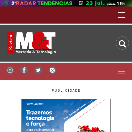
P U B L I C I D A D E