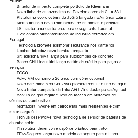
PAINEL
Britador de impacto completa portfólio da Kleemann
Nova linha de escavadeiras da Develon cobre de 2 t a 53 t
Plataforma sobre esteira da JLG é lançada na América Latina
Metso anuncia nova linha híbrida de britadores e peneiras
LS Tractor anuncia tratores para o segmento florestal
Livro aborda sustentabilidade da indústria extrativa em
Portugal
Tecnologia promete aprimorar segurança nos canteiros
Liebherr introduz nova bomba compacta
Siti adiciona nova lança para autobombas de concreto
Banco CNH Industrial lança cartão de crédito para peças e
serviços
FOCO
Volvo VM comemora 20 anos com série especial
Novo caminhão-pipa Cat 785D promete reduzir o uso de água
Novo trator compacto da linha AGT 75 é destaque da Agritech
Válvula de gás regula fluxos de massa em sistemas de
células de combustível
Montadora investe em carrocerias mais resistentes e com
maior carga útil
Fronius desenvolve nova tecnologia de sensor de baterias de
chumbo-ácido
Plasolution desenvolve capô de plástico para trator
FF>>Seguros lança novo modelo de seguro para a Linha