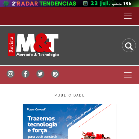
P U B L I C I D A D E