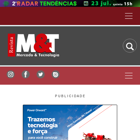
P U B L I C I D A D E