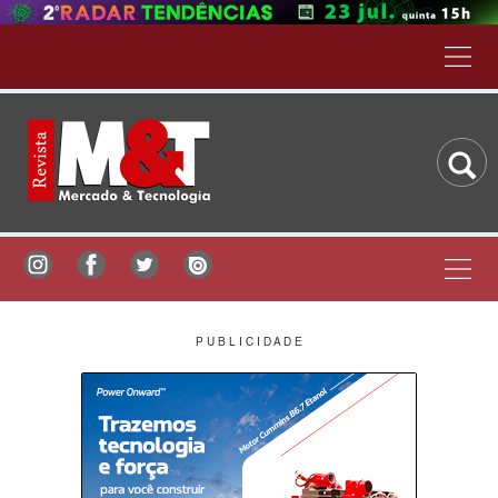
P U B L I C I D A D E