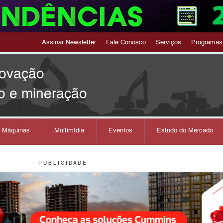
Assinar Newsletter
Fale Conosco
Serviços
Programas
novação
o e mineração
s Máquinas
Multimídia
Eventos
Estudo do Mercado
P U B L I C I D A D E