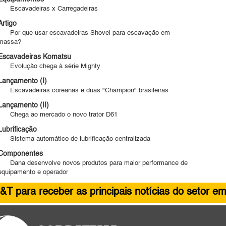
Escavadeiras x Carregadeiras
Artigo
Por que usar escavadeiras Shovel para escavação em
massa?
Escavadeiras Komatsu
Evolução chega à série Mighty
Lançamento (I)
Escavadeiras coreanas e duas "Champion" brasileiras
Lançamento (II)
Chega ao mercado o novo trator D61
Lubrificação
Sistema automático de lubrificação centralizada
Componentes
Dana desenvolve novos produtos para maior performance de
equipamento e operador
&T para receber as principais notícias do setor em