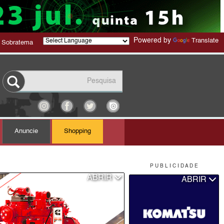
Powered by
Translate
 Sobratema
Anuncie
Shopping
P U B L I C I D A D E
ABRIR
ABRIR