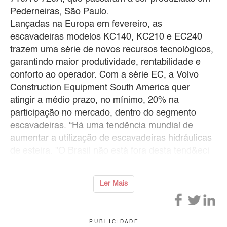
Pederneiras, São Paulo.
Lançadas na Europa em fevereiro, as
escavadeiras modelos KC140, KC210 e EC240
trazem uma série de novos recursos tecnológicos,
garantindo maior produtividade, rentabilidade e
conforto ao operador. Com a série EC, a Volvo
Construction Equipment South America quer
atingir a médio prazo, no mínimo, 20% na
participação no mercado, dentro do segmento
escavadeiras. “Há uma tendência mundial de
aumentar a utilização de escavadeiras hidráulicas
de esteira. "O Brasil não está fora desta tend&eci
Ler Mais
P U B L I C I D A D E