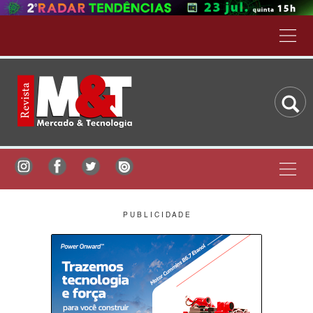
P U B L I C I D A D E