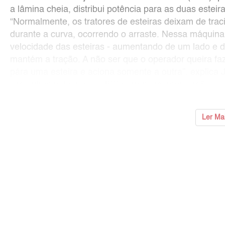
a lâmina cheia, distribui potência para as duas esteir
“Normalmente, os tratores de esteiras deixam de tra
durante a curva, ocorrendo o arraste. Nessa máquina
velocidade das esteiras - aumentando de um lado e di
mantém a tração. A não ser que o operador queira faz
pára uma esteira e aciona somente a outra”, explica 
Em outras palavras, o HSS permite manter a m&aac
Ler Ma