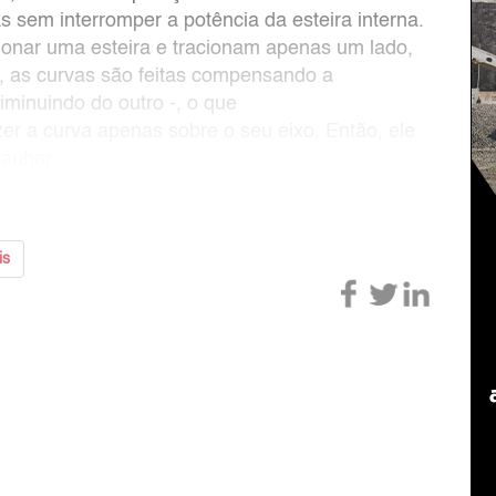
as sem interromper a potência da esteira interna.
cionar uma esteira e tracionam apenas um lado,
, as curvas são feitas compensando a
minuindo do outro -, o que
er a curva apenas sobre o seu eixo. Então, ele
Jauhar.
is