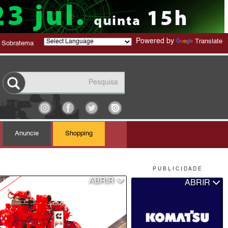
Powered by
Translate
 Sobratema
Anuncie
Shopping
P U B L I C I D A D E
ABRIR
ABRIR