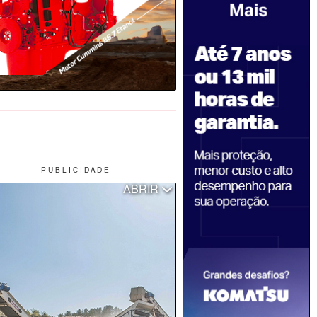
P U B L I C I D A D E
ABRIR