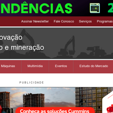
Assinar Newsletter
Fale Conosco
Serviços
Programas
novação
o e mineração
s Máquinas
Multimídia
Eventos
Estudo do Mercado
P U B L I C I D A D E