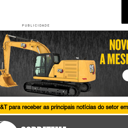
P U B L I C I D A D E
&T para receber as principais notícias do setor em