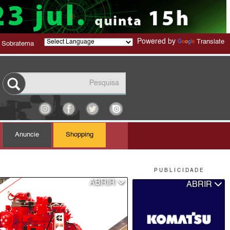
Powered by
Translate
 Sobratema
Anuncie
Shopping
P U B L I C I D A D E
ABRIR
ABRIR