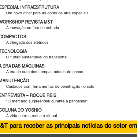
ESPECIAL INFRAESTRUTURA
Um novo olhar para as obras de arte especiais
WORKSHOP REVISTA M&T
A inovação no fora de estrada
COMPACTOS
A chegada dos elétricos
TECNOLOGIA
O futuro sustentável do transporte
A ERA DAS MÁQUINAS
A era de ouro dos compactadores de pneus
MANUTENÇÃO
Cuidados com ferramentas de penetração no solo
ENTREVISTA – ROQUE REIS
"O mercado surpreendeu durante a pandemia"
COLUNA DO YOSHIO
A vida entre o real e o virtual
&T para receber as principais notícias do setor em