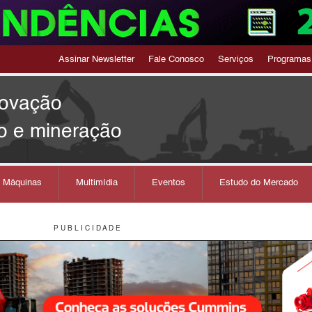
Assinar Newsletter
Fale Conosco
Serviços
Programas
novação
o e mineração
s Máquinas
Multimídia
Eventos
Estudo do Mercado
P U B L I C I D A D E