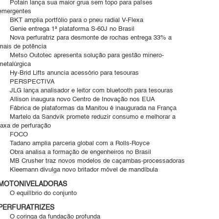
Potain lança sua maior grua sem topo para países
emergentes
BKT amplia portfólio para o pneu radial V-Flexa
Genie entrega 1ª plataforma S-60J no Brasil
Nova perfuratriz para desmonte de rochas entrega 33% a
mais de potência
Metso Outotec apresenta solução para gestão minero-
metalúrgica
Hy-Brid Lifts anuncia acessório para tesouras
PERSPECTIVA
JLG lança analisador e leitor com bluetooth para tesouras
Allison inaugura novo Centro de Inovação nos EUA
Fábrica de plataformas da Manitou é inaugurada na França
Martelo da Sandvik promete reduzir consumo e melhorar a
taxa de perfuração
FOCO
Tadano amplia parceria global com a Rolls-Royce
Obra analisa a formação de engenheiros no Brasil
MB Crusher traz novos modelos de caçambas-processadoras
Kleemann divulga novo britador móvel de mandíbula
MOTONIVELADORAS
O equilíbrio do conjunto
PERFURATRIZES
O coringa da fundação profunda