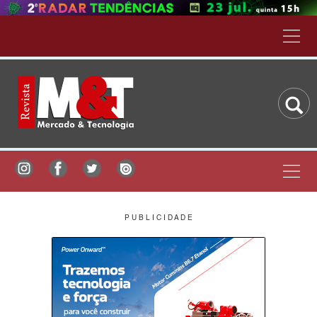
P U B L I C I D A D E