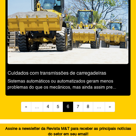
Cuidados com transmissões de carregadeiras
Sistemas automáticos ou automatizados geram menos
problemas do que os mecânicos, mas ainda assim pre...
«
…
4
5
6
7
8
…
»
Assine a newsletter da Revista M&T para receber as principais notícias
do setor em seu email!