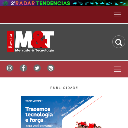
P U B L I C I D A D E