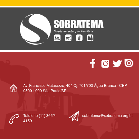
Av. Francisco Matarazzo, 404 Cj. 701/703 Água Branca - CEP
05001-000 São Paulo/SP
Telefone (11) 3662-
sobratema@sobratema.org.br
4159