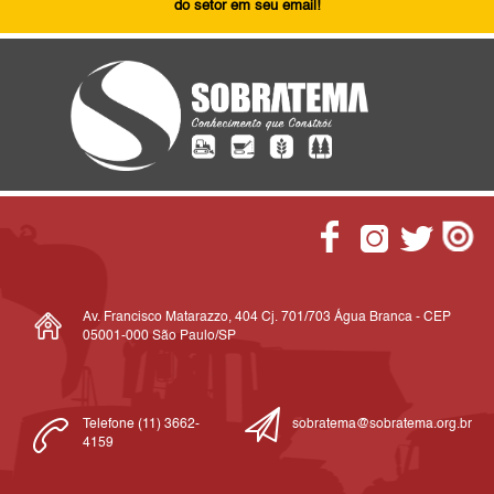
do setor em seu email!
Av. Francisco Matarazzo, 404 Cj. 701/703 Água Branca - CEP
05001-000 São Paulo/SP
Telefone (11) 3662-
sobratema@sobratema.org.br
4159