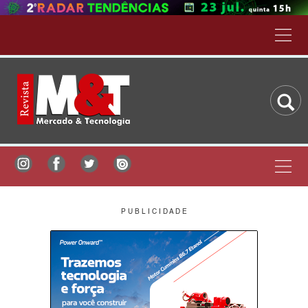
P U B L I C I D A D E