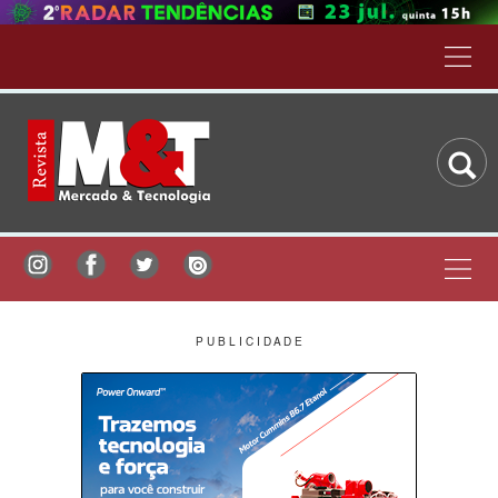
P U B L I C I D A D E