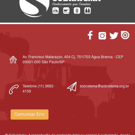
Av. Francisco Matarazzo, 404 Cj. 701/703 Água Branca - CEP
05001-000 São Paulo/SP
Telefone (11) 3662-
sobratema@sobratema.org.br
4159
Comunicar Erro