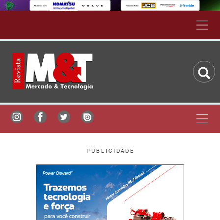
P U B L I C I D A D E