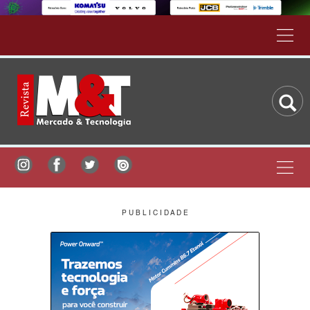
P U B L I C I D A D E