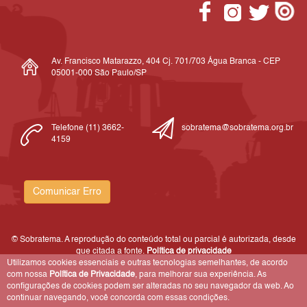
Av. Francisco Matarazzo, 404 Cj. 701/703 Água Branca - CEP
05001-000 São Paulo/SP
Telefone (11) 3662-
sobratema@sobratema.org.br
4159
Comunicar Erro
© Sobratema. A reprodução do conteúdo total ou parcial é autorizada, desde
que citada a fonte.
Política de privacidade
Utilizamos cookies essenciais e outras tecnologias semelhantes, de acordo
com nossa
Política de Privacidade
, para melhorar sua experiência. As
configurações de cookies podem ser alteradas no seu navegador da web. Ao
continuar navegando, você concorda com essas condições.