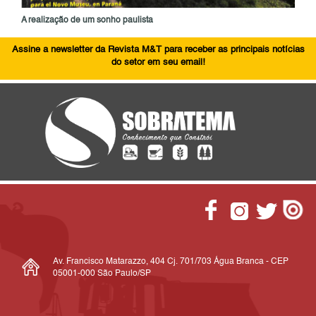
A realização de um sonho paulista
Assine a newsletter da Revista M&T para receber as principais notícias
do setor em seu email!
Av. Francisco Matarazzo, 404 Cj. 701/703 Água Branca - CEP
05001-000 São Paulo/SP