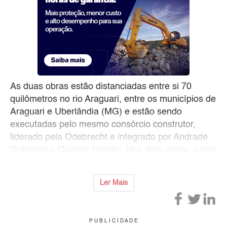
As duas obras estão distanciadas entre si 70
quilômetros no rio Araguari, entre os municípios de
Araguari e Uberlândia (MG) e estão sendo
executadas pelo mesmo consórcio construtor,
liderado pela Odebrecht e integrado por Andrade
Gutierrez e Queiroz Galvão. Nos dois casos, o forn
Ler Mais
P U B L I C I D A D E