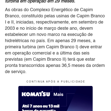
turbina em operação em 29 meses.
As obras do Complexo Energético de Capim
Branco, constituído pelas usinas de Capim Branco
I e II, iniciadas, respectivamente, em setembro de
2003 e no início de março deste ano, devem
estabelecer um novo marco na execução de
hidrelétricas no país. Em apenas 29 meses, a
primeira turbina (em Capim Branco I) deve entrar
em operação comercial e a última das seis
previstas (em Capim Branco II) terá que estar
pronta transcorridos apenas 36,5 meses da ordem
de serviço.
C O N T I N U A A P Ó S A P U B L I C I D A D E