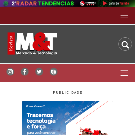
P U B L I C I D A D E