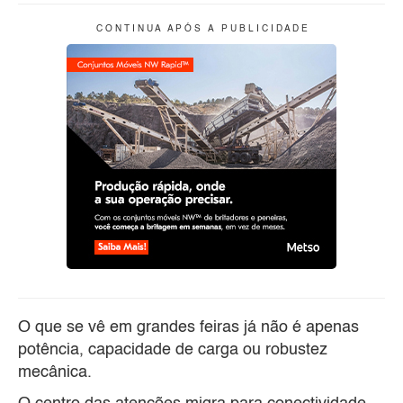
C O N T I N U A A P Ó S A P U B L I C I D A D E
O que se vê em grandes feiras já não é apenas
potência, capacidade de carga ou robustez
mecânica.