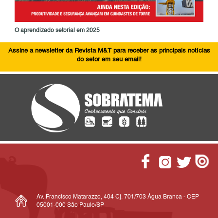
O aprendizado setorial em 2025
Assine a newsletter da Revista M&T para receber as principais notícias
do setor em seu email!
Av. Francisco Matarazzo, 404 Cj. 701/703 Água Branca - CEP
05001-000 São Paulo/SP