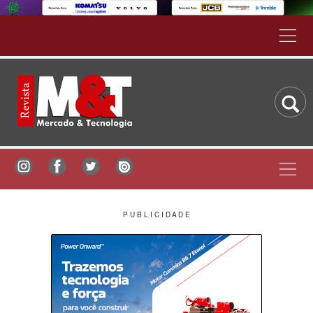
P U B L I C I D A D E