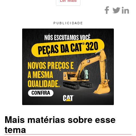
Ler Mais
P U B L I C I D A D E
Mais matérias sobre esse
tema