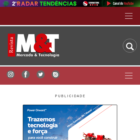
P U B L I C I D A D E