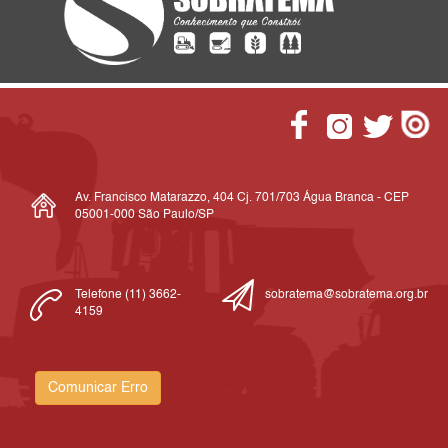
Av. Francisco Matarazzo, 404 Cj. 701/703 Água Branca - CEP
05001-000 São Paulo/SP
Telefone (11) 3662-
sobratema@sobratema.org.br
4159
Comunicar Erro