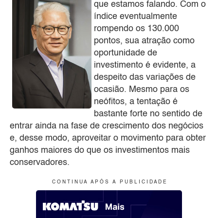
que estamos falando. Com o
índice eventualmente
rompendo os 130.000
pontos, sua atração como
oportunidade de
investimento é evidente, a
despeito das variações de
ocasião. Mesmo para os
neófitos, a tentação é
bastante forte no sentido de
entrar ainda na fase de crescimento dos negócios
e, desse modo, aproveitar o movimento para obter
ganhos maiores do que os investimentos mais
conservadores.
C O N T I N U A A P Ó S A P U B L I C I D A D E