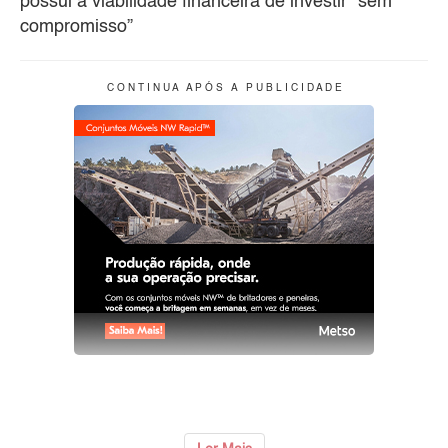
possui a viabilidade financeira de investir “sem
compromisso”
C O N T I N U A A P Ó S A P U B L I C I D A D E