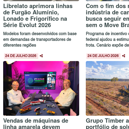
Librelato aprimora linhas
Com o fim dos 
de Furgão Alumínio,
indústria de c
Lonado e Frigorífico na
busca seguir em
Série Evolut 2026
sem o Move Bra
Modelos foram desenvolvidos com base
Programa de incentivo
em demandas de transportadores de
federal ajudou a estim
diferentes regiões
frota. Cenário expõe de
24 DE JULHO 2026
24 DE JULHO 2026
Vendas de máquinas de
Grupo Timber a
linha amarela devem
portfólio de so