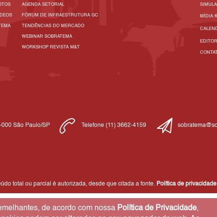
OTOS
AGENDA SETORIAL
SIMUL
ÍDEOS
FÓRUM DE INFRAESTRUTURA GC
MÍDIA 
TEMA
TENDÊNCIAS DO MERCADO
CALEN
WEBINAR SOBRATEMA
EDITO
WORKSHOP REVISTA M&T
CONTA
1-000 São Paulo/SP
Telefone (11) 3662-4159
sobratema@so
do total ou parcial é autorizada, desde que citada a fonte.
Política de privacidade
 semelhantes, de acordo com nossa
Política de Privacidade
,