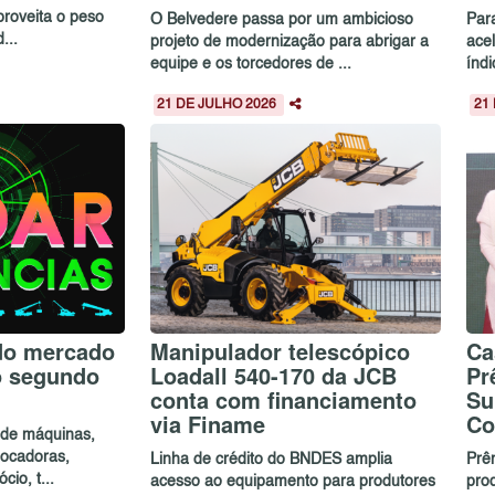
proveita o peso
O Belvedere passa por um ambicioso
Par
...
projeto de modernização para abrigar a
ace
equipe e os torcedores de ...
índ
21 DE JULHO 2026
21
do mercado
Manipulador telescópico
Ca
o segundo
Loadall 540-170 da JCB
Pr
conta com financiamento
Su
via Finame
Co
a de máquinas,
 locadoras,
Linha de crédito do BNDES amplia
Prê
io, t...
acesso ao equipamento para produtores
pro