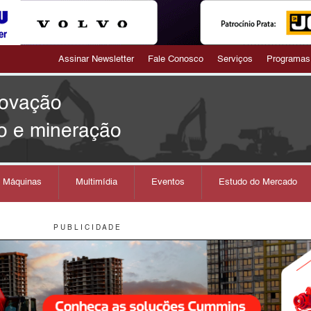
Assinar Newsletter
Fale Conosco
Serviços
Programas
novação
o e mineração
s Máquinas
Multimídia
Eventos
Estudo do Mercado
P U B L I C I D A D E