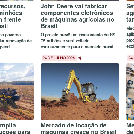
recursos,
John Deere vai fabricar
Se
aminhões
componentes eletrônicos
ag
 frente
de máquinas agrícolas no
ta
sil
Brasil
Med
apl
 do governo
O projeto prevê um investimento de R$
pro
ular renovação de
75 milhões e será voltado
excl
pend...
exclusivamente para o mercado brasil...
24 DE JULHO 2026
24
mplia
Mercado de locação de
Me
luções para
máquinas cresce no Brasil
de