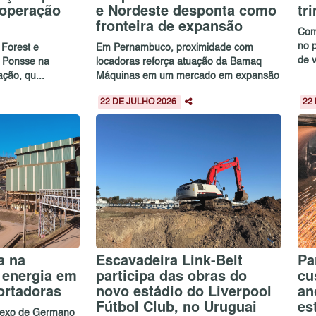
 operação
e Nordeste desponta como
tr
fronteira de expansão
Com
no 
 Forest e
Em Pernambuco, proximidade com
de 
a Ponsse na
locadoras reforça atuação da Bamaq
ação, qu...
Máquinas em um mercado em expansão
22 DE JULHO 2026
22
a na
Escavadeira Link-Belt
Pa
 energia em
participa das obras do
cu
ortadoras
novo estádio do Liverpool
an
Fútbol Club, no Uruguai
es
plexo de Germano