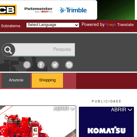
Powered by
Translate
 Sobratema
Anuncie
Shopping
P U B L I C I D A D E
ABRIR
ABRIR