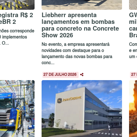
gistra R$ 2
Liebherr apresenta
GW
eBR 2
lançamentos em bombas
mi
para concreto na Concrete
ca
lhões corresponde
Show 2026
Br
0 implementos
 O...
No evento, a empresa apresentará
Com
novidades com destaque para o
e e
lançamento das novas bombas para
um c
conc...
27 DE JULHO 2026
27