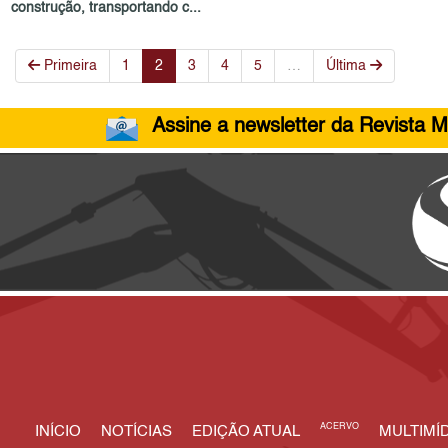
construção, transportando c...
Primeira
1
2
3
4
5
…
Última
Assine a newsletter da Revista M
ACERVO
INÍCIO
NOTÍCIAS
EDIÇÃO ATUAL
MULTIMÍD