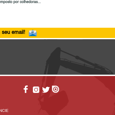
omposto por colhedoras...
 seu email!
NCIE