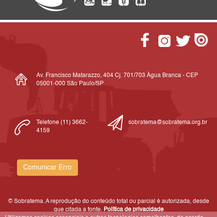
Av. Francisco Matarazzo, 404 Cj. 701/703 Água Branca - CEP
05001-000 São Paulo/SP
Telefone (11) 3662-
sobratema@sobratema.org.br
4159
Comunicar Erro
© Sobratema. A reprodução do conteúdo total ou parcial é autorizada, desde
que citada a fonte.
Política de privacidade