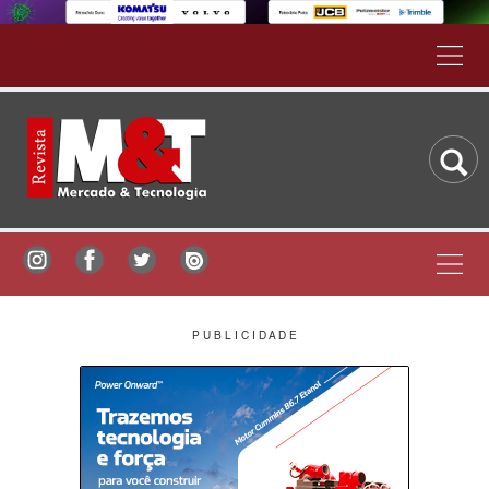
P U B L I C I D A D E