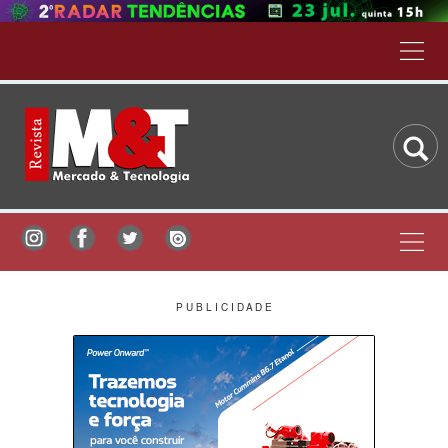
P U B L I C I D A D E