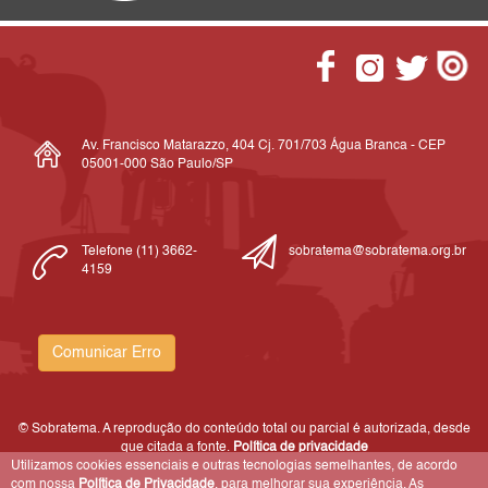
Av. Francisco Matarazzo, 404 Cj. 701/703 Água Branca - CEP
05001-000 São Paulo/SP
Telefone (11) 3662-
sobratema@sobratema.org.br
4159
Comunicar Erro
© Sobratema. A reprodução do conteúdo total ou parcial é autorizada, desde
que citada a fonte.
Política de privacidade
Utilizamos cookies essenciais e outras tecnologias semelhantes, de acordo
com nossa
Política de Privacidade
, para melhorar sua experiência. As