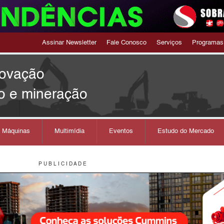
Assinar Newsletter
Fale Conosco
Serviços
Programas
novação
o e mineração
s Máquinas
Multimídia
Eventos
Estudo do Mercado
P U B L I C I D A D E