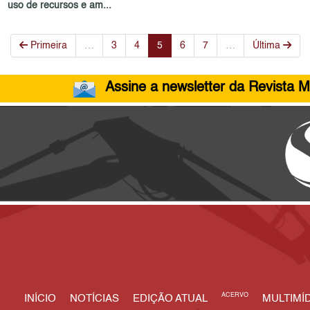
uso de recursos e am...
Primeira
…
3
4
5
6
7
…
Última
Assine a newsletter da Revista M
ACERVO
INÍCIO
NOTÍCIAS
EDIÇÃO ATUAL
MULTIMÍD