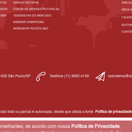
OTOS
AGENDA SETORIAL
SIMUL
ÍDEOS
FÓRUM DE INFRAESTRUTURA GC
MÍDIA 
TEMA
TENDÊNCIAS DO MERCADO
CALEN
WEBINAR SOBRATEMA
EDITO
WORKSHOP REVISTA M&T
CONTA
1-000 São Paulo/SP
Telefone (11) 3662-4159
sobratema@so
do total ou parcial é autorizada, desde que citada a fonte.
Política de privacidade
 semelhantes, de acordo com nossa
Política de Privacidade
,