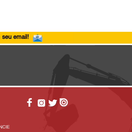
 seu email!
NCIE