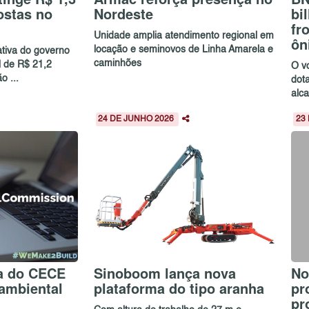
ostas no
Nordeste
bi
fr
Unidade amplia atendimento regional em
ôn
locação e seminovos de Linha Amarela e
ativa do governo
caminhões
l de R$ 21,2
O v
o ...
dot
alc
24 DE JUNHO 2026
23
a do CECE
Sinoboom lança nova
No
ambiental
plataforma do tipo aranha
pr
pr