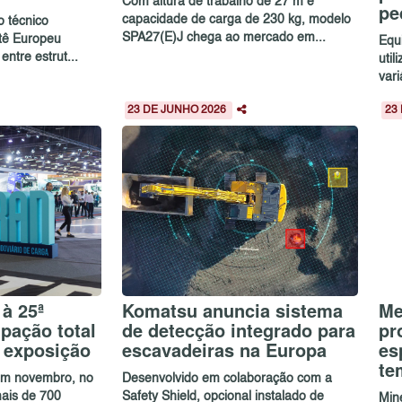
Com altura de trabalho de 27 m e
pe
capacidade de carga de 230 kg, modelo
o técnico
SPA27(E)J chega ao mercado em...
itê Europeu
Equ
ntre estrut...
util
vari
23 DE JUNHO 2026
23
à 25ª
Komatsu anuncia sistema
Me
pação total
de detecção integrado para
pr
e exposição
escavadeiras na Europa
es
te
 em novembro, no
Desenvolvido em colaboração com a
ais de 700
Safety Shield, opcional instalado de
Mine