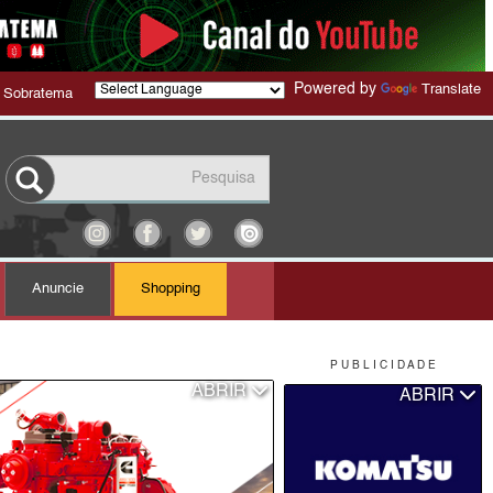
Powered by
Translate
 Sobratema
Anuncie
Shopping
P U B L I C I D A D E
ABRIR
ABRIR