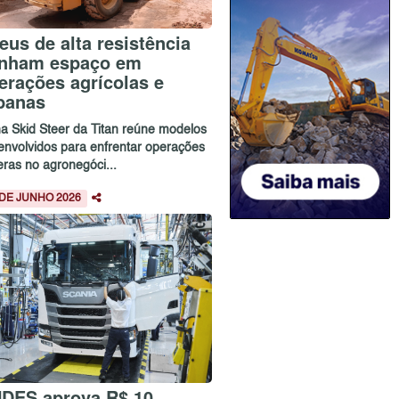
eus de alta resistência
nham espaço em
erações agrícolas e
banas
ha Skid Steer da Titan reúne modelos
envolvidos para enfrentar operações
eras no agronegóci...
 DE JUNHO 2026
DES aprova R$ 10