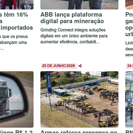
s têm 16%
ABB lança plataforma
Pn
a
digital para mineração
ga
 importados
op
Grinding Connect integra soluções
ur
digitais em um único ambiente para
ca que os pneus
aumentar eficiência, confiabili...
 alcançam uma
Lin
...
des
sev
25 DE JUNHO 2026
24
inge R$ 1,3
Armac reforça presença no
BN