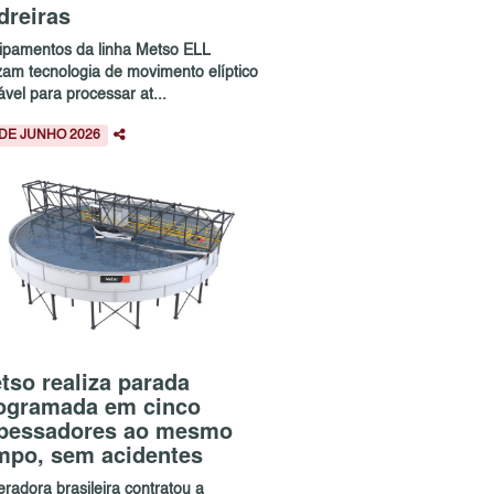
dreiras
ipamentos da linha Metso ELL
izam tecnologia de movimento elíptico
ável para processar at...
 DE JUNHO 2026
tso realiza parada
ogramada em cinco
pessadores ao mesmo
mpo, sem acidentes
radora brasileira contratou a