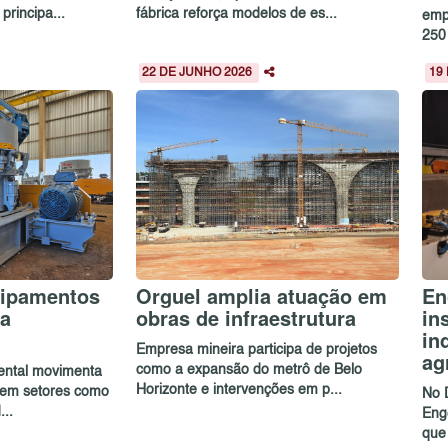
rincipa...
fábrica reforça modelos de es...
emp
250 
22 DE JUNHO 2026
19
uipamentos
Orguel amplia atuação em
En
a
obras de infraestrutura
in
in
Empresa mineira participa de projetos
ag
como a expansão do metrô de Belo
rental movimenta
Horizonte e intervenções em p...
 em setores como
No 
..
Eng
que 