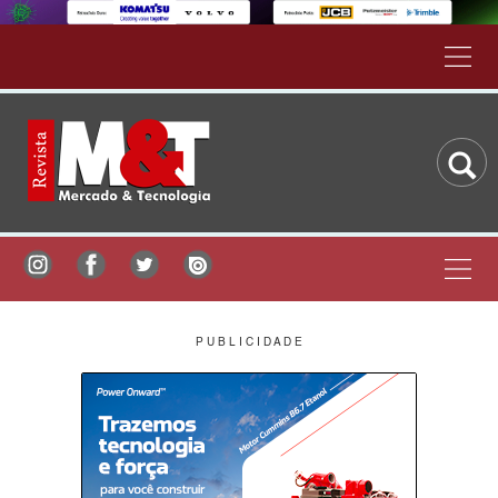
P U B L I C I D A D E