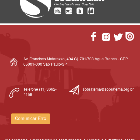
Av. Francisco Matarazzo, 404 Cj. 701/703 Água Branca - CEP
05001-000 São Paulo/SP
Telefone (11) 3662-
sobratema@sobratema.org.br
4159
Comunicar Erro