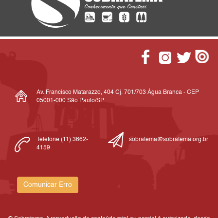
Av. Francisco Matarazzo, 404 Cj. 701/703 Água Branca - CEP
05001-000 São Paulo/SP
Telefone (11) 3662-
sobratema@sobratema.org.br
4159
Comunicar Erro