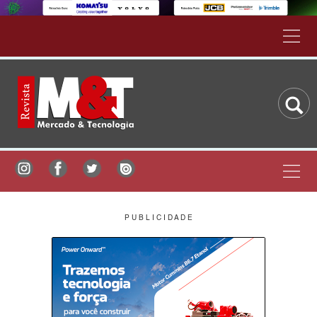
P U B L I C I D A D E