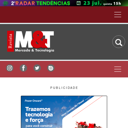
P U B L I C I D A D E