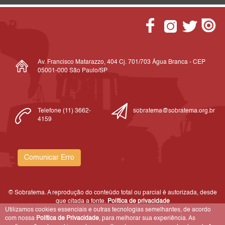
Av. Francisco Matarazzo, 404 Cj. 701/703 Água Branca - CEP
05001-000 São Paulo/SP
Telefone (11) 3662-
sobratema@sobratema.org.br
4159
Comunicar Erro
© Sobratema. A reprodução do conteúdo total ou parcial é autorizada, desde
que citada a fonte.
Política de privacidade
Utilizamos cookies essenciais e outras tecnologias semelhantes, de acordo
com nossa
Política de Privacidade
, para melhorar sua experiência. As