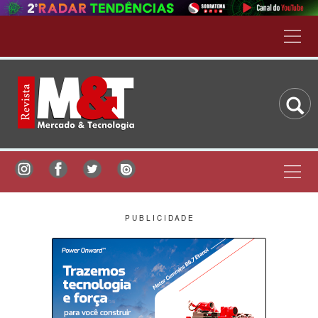
P U B L I C I D A D E