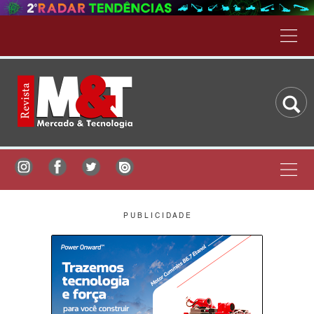
P U B L I C I D A D E