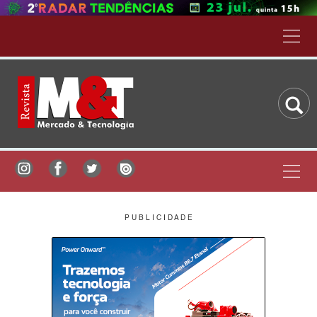
P U B L I C I D A D E