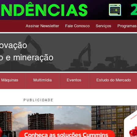
Assinar Newsletter
Fale Conosco
Serviços
Programas
novação
o e mineração
s Máquinas
Multimídia
Eventos
Estudo do Mercado
P U B L I C I D A D E