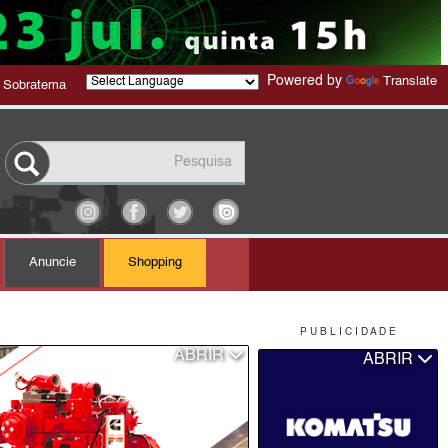
Powered by
Translate
 Sobratema
Anuncie
Shopping
P U B L I C I D A D E
ABRIR
ABRIR