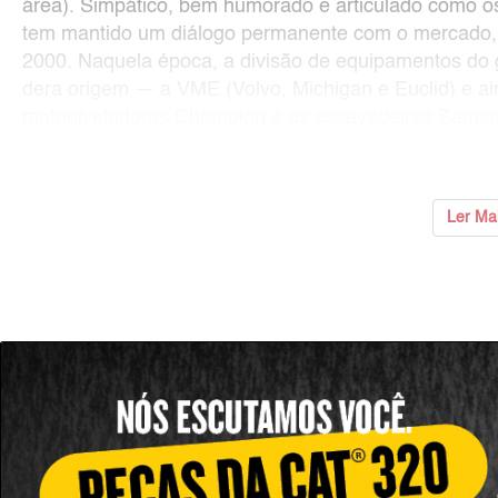
área). Simpático, bem humorado e articulado como o
tem mantido um diálogo permanente com o mercado,
2000. Naquela época, a divisão de equipamentos do 
dera origem — a VME (Volvo, Michigan e Euclid) e ai
motoniveladoras Champion e as escavadeiras Samsun
da diretoria comercial e de engenharia da Cummins, 
Ler Ma