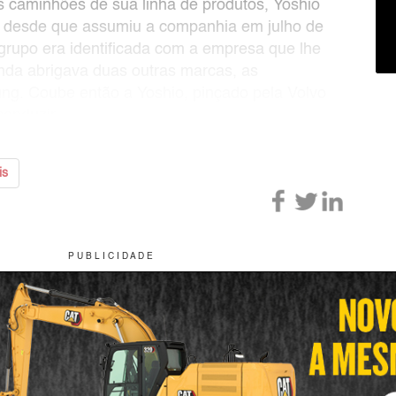
s caminhões de sua linha de produtos, Yoshio
 desde que assumiu a companhia em julho de
grupo era identificada com a empresa que lhe
nda abrigava duas outras marcas, as
g. Coube então a Yoshio, pinçado pela Volvo
conduzir
is
P U B L I C I D A D E