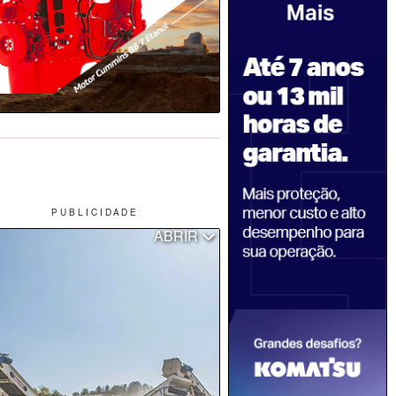
P U B L I C I D A D E
ABRIR