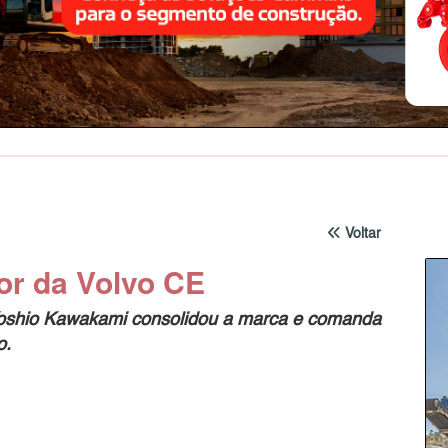
Voltar
or da Volvo CE
oshio Kawakami consolidou a marca e comanda
o.