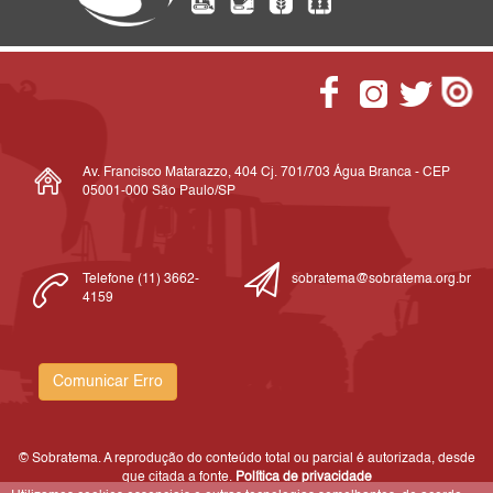
Av. Francisco Matarazzo, 404 Cj. 701/703 Água Branca - CEP
05001-000 São Paulo/SP
Telefone (11) 3662-
sobratema@sobratema.org.br
4159
Comunicar Erro
© Sobratema. A reprodução do conteúdo total ou parcial é autorizada, desde
que citada a fonte.
Política de privacidade