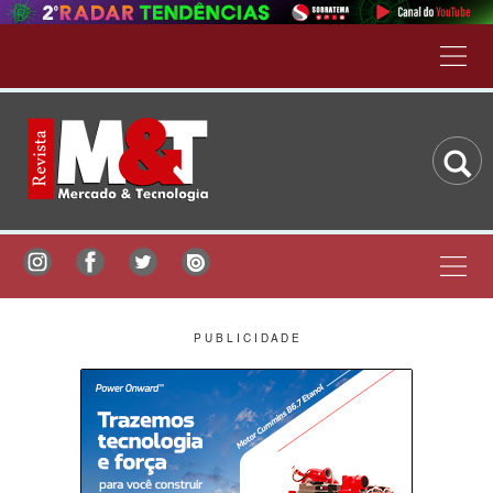
P U B L I C I D A D E