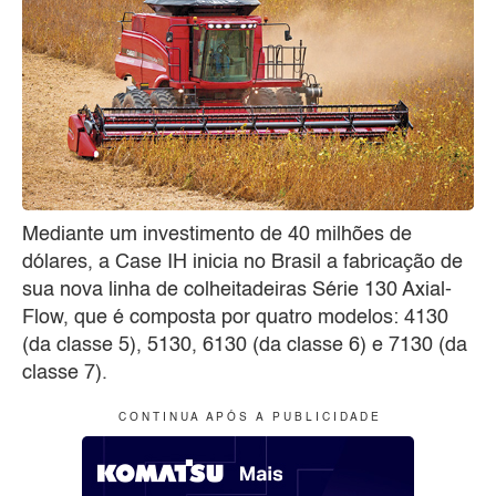
Mediante um investimento de 40 milhões de
dólares, a Case IH inicia no Brasil a fabricação de
sua nova linha de colheitadeiras Série 130 Axial-
Flow, que é composta por quatro modelos: 4130
(da classe 5), 5130, 6130 (da classe 6) e 7130 (da
classe 7).
C O N T I N U A A P Ó S A P U B L I C I D A D E