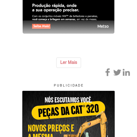
Ler Mais
P U B L I C I D A D E