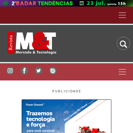
P U B L I C I D A D E