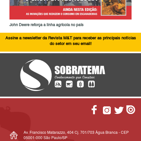
John Deere reforça a linha agrícola no país
Assine a newsletter da Revista M&T para receber as principais notícias
do setor em seu email!
Av. Francisco Matarazzo, 404 Cj. 701/703 Água Branca - CEP
05001-000 São Paulo/SP