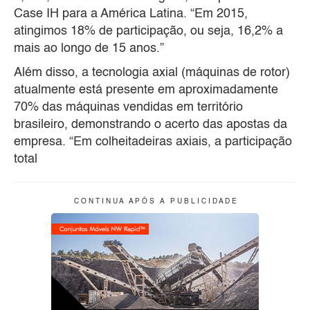
Case IH para a América Latina. “Em 2015,
atingimos 18% de participação, ou seja, 16,2% a
mais ao longo de 15 anos.”
Além disso, a tecnologia axial (máquinas de rotor)
atualmente está presente em aproximadamente
70% das máquinas vendidas em território
brasileiro, demonstrando o acerto das apostas da
empresa. “Em colheitadeiras axiais, a participação
total
C O N T I N U A A P Ó S A P U B L I C I D A D E