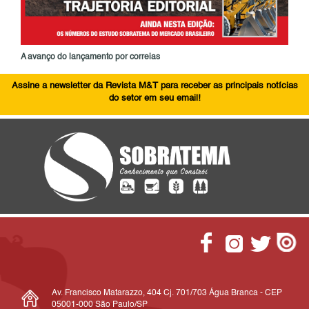
A avanço do lançamento por correias
Assine a newsletter da Revista M&T para receber as principais notícias
do setor em seu email!
Av. Francisco Matarazzo, 404 Cj. 701/703 Água Branca - CEP
05001-000 São Paulo/SP