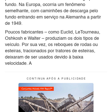
fundo. Na Europa, ocorria um fenômeno
semelhante, com caminhões de descarga pelo
fundo entrando em serviço na Alemanha a partir
de 1949.
Poucos fabricantes – como Euclid, LeTourneau,
Oshkosh e Walter – produziam os dois tipos de
veículo. Por sua vez, os reboques de rodas ou
esteiras, tracionados por tratores de esteiras,
deixaram de ser usados devido à baixa
velocidade. A
C O N T I N U A A P Ó S A P U B L I C I D A D E