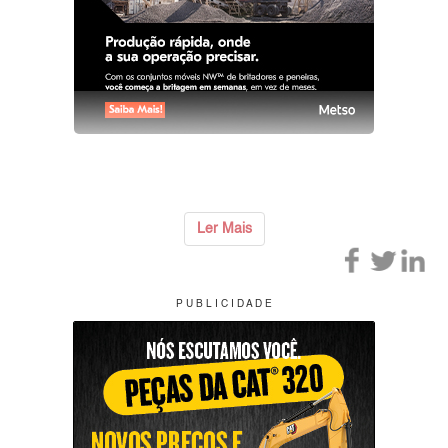
Ler Mais
P U B L I C I D A D E