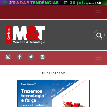
P U B L I C I D A D E