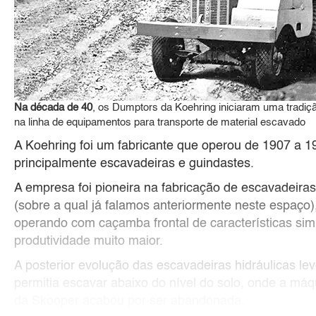
Na década de 40
, os Dumptors da Koehring iniciaram uma tradiç
na linha de equipamentos para transporte de material escavado
A Koehring foi um fabricante que operou de 1907 a 1
principalmente escavadeiras e guindastes.
A empresa foi pioneira na fabricação de escavadeira
(sobre a qual já falamos anteriormente neste espaço)
operando com caçamba frontal de características sim
produtividade muito maior.
A posterior evolução das escavadeiras hidráulicas le
permitia escavar abaixo do nível do solo, onde a má
da Skooper acabou por ser abandonada.