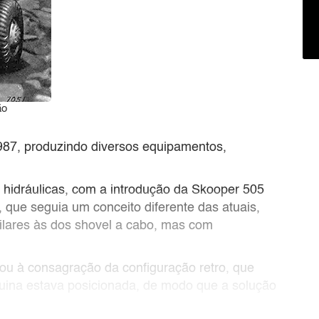
ão
987, produzindo diversos equipamentos,
s hidráulicas, com a introdução da Skooper 505
, que seguia um conceito diferente das atuais,
ilares às dos shovel a cabo, mas com
vou à consagração da configuração retro, que
quina estava posicionada, de modo que a solução