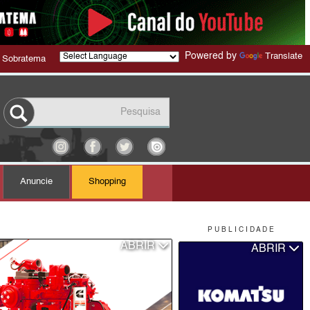
Powered by
Translate
 Sobratema
Anuncie
Shopping
P U B L I C I D A D E
ABRIR
ABRIR