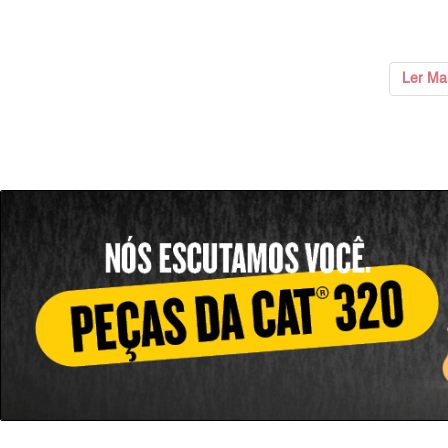
No final da décad
Ler Ma