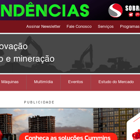
Assinar Newsletter
Fale Conosco
Serviços
Programas
novação
o e mineração
s Máquinas
Multimídia
Eventos
Estudo do Mercado
P U B L I C I D A D E