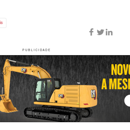
is
P U B L I C I D A D E