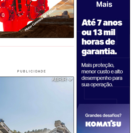
P U B L I C I D A D E
ABRIR