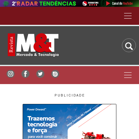
P U B L I C I D A D E