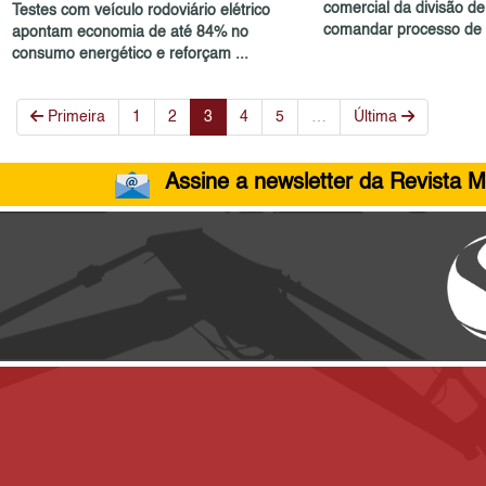
comercial da divisão d
Testes com veículo rodoviário elétrico
comandar processo de 
apontam economia de até 84% no
consumo energético e reforçam ...
Primeira
1
2
3
4
5
…
Última
Assine a newsletter da Revista M