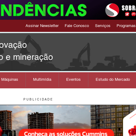
Assinar Newsletter
Fale Conosco
Serviços
Programas
novação
o e mineração
s Máquinas
Multimídia
Eventos
Estudo do Mercado
P U B L I C I D A D E