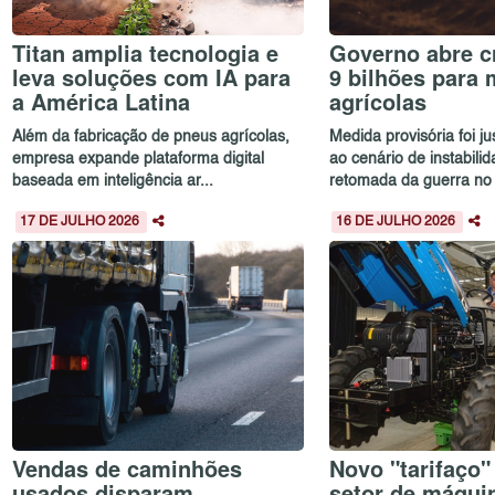
Titan amplia tecnologia e
Governo abre c
leva soluções com IA para
9 bilhões para
a América Latina
agrícolas
Além da fabricação de pneus agrícolas,
Medida provisória foi ju
empresa expande plataforma digital
ao cenário de instabili
baseada em inteligência ar...
retomada da guerra no O
17 DE JULHO 2026
16 DE JULHO 2026
Vendas de caminhões
Novo "tarifaço"
usados disparam
setor de máqu