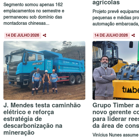
agrícolas
Segmento somou apenas 162
emplacamentos no semestre e
Projeto prevê equipam
permaneceu sob domínio das
pequenas e médias pro
montadoras chinesas...
automação embarcada, c
14 DE JULHO 2026
14 DE JULHO 2026
J. Mendes testa caminhão
Grupo Timber a
elétrico e reforça
novo gerente c
estratégia de
para liderar re
descarbonização na
da área de con
mineração
Vinícius Nunes assume