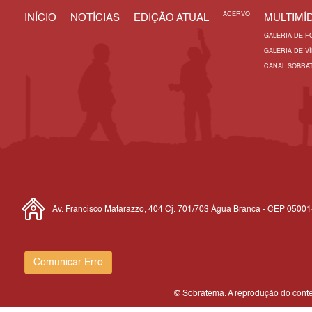
ACERVO
INÍCIO
NOTÍCIAS
EDIÇÃO ATUAL
MULTIMÍD
GALERIA DE F
GALERIA DE V
CANAL SOBRA
Av. Francisco Matarazzo, 404 Cj. 701/703 Água Branca - CEP 0500
Comunicar Erro
© Sobratema. A reprodução do conteú