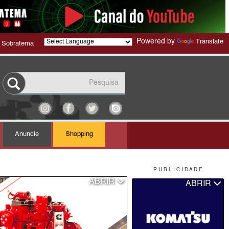
Powered by
Translate
 Sobratema
Anuncie
Shopping
P U B L I C I D A D E
ABRIR
ABRIR