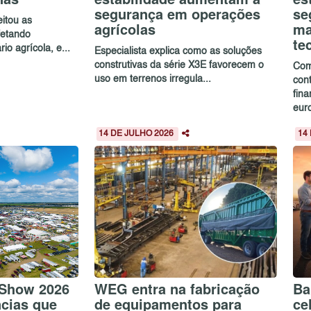
segurança em operações
se
itou as
agrícolas
ma
afetando
te
io agrícola, e...
Especialista explica como as soluções
construtivas da série X3E favorecem o
Com
uso em terrenos irregula...
cont
fin
euro
14 DE JULHO 2026
14
 Show 2026
WEG entra na fabricação
Ba
ncias que
de equipamentos para
ce