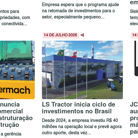
em
Empresa espera que o programa ajude
na retomada de investimentos para o
entos para
Sis
setor, especialmente pequeno...
priedades, com
tem
onectivida...
elev
14 DE JULHO 2026
14
nuncia
LS Tractor inicia ciclo de
JC
omercial
investimentos no Brasil
au
estruturação
pr
Desde 2024, a empresa investiu R$ 40
strução
má
milhões na operação local e prevê agora
pa
outro aporte, desta vez...
 a gerência