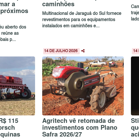
mar a
caminhões
Cam
s próximos
traj
Multinacional de Jaraguá do Sul fornece
lado
revestimentos para os equipamentos
instalados em caminhões e...
céu aberto dos
 reúne as
bais p...
14 DE JULHO 2026
14
R$ 115
Agritech vê retomada de
St
orsch
investimentos com Plano
qu
áquinas
Safra 2026/27
ac