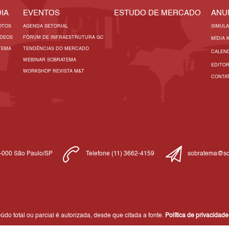
IA
EVENTOS
ESTUDO DE MERCADO
ANU
OTOS
AGENDA SETORIAL
SIMUL
ÍDEOS
FÓRUM DE INFRAESTRUTURA GC
MÍDIA 
TEMA
TENDÊNCIAS DO MERCADO
CALEN
WEBINAR SOBRATEMA
EDITO
WORKSHOP REVISTA M&T
CONTA
1-000 São Paulo/SP
Telefone (11) 3662-4159
sobratema@so
do total ou parcial é autorizada, desde que citada a fonte.
Política de privacidade