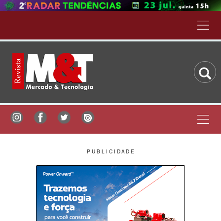
P U B L I C I D A D E