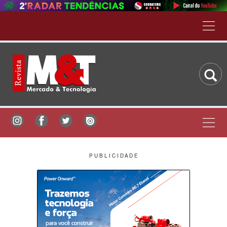
P U B L I C I D A D E