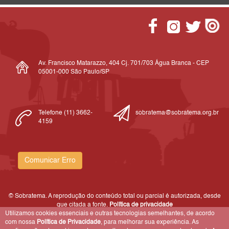
Av. Francisco Matarazzo, 404 Cj. 701/703 Água Branca - CEP
05001-000 São Paulo/SP
Telefone (11) 3662-
sobratema@sobratema.org.br
4159
Comunicar Erro
© Sobratema. A reprodução do conteúdo total ou parcial é autorizada, desde
que citada a fonte.
Política de privacidade
Utilizamos cookies essenciais e outras tecnologias semelhantes, de acordo
com nossa
Política de Privacidade
, para melhorar sua experiência. As