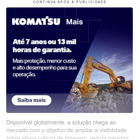
C O N T I N U A A P Ó S A P U B L I C I D A D E
Disponível globalmente, a solução chega ao
mercado com o objetivo de ampliar a visibilidade
sobre ativos críticos de moagem, reduzir paradas