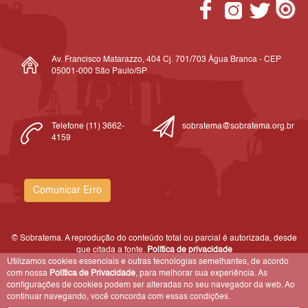
Av. Francisco Matarazzo, 404 Cj. 701/703 Água Branca - CEP
05001-000 São Paulo/SP
Telefone (11) 3662-
sobratema@sobratema.org.br
4159
Comunicar Erro
© Sobratema. A reprodução do conteúdo total ou parcial é autorizada, desde
que citada a fonte.
Política de privacidade
Utilizamos cookies essenciais e outras tecnologias semelhantes, de acordo
com nossa
Política de Privacidade
, para melhorar sua experiência. As
configurações de cookies podem ser alteradas no seu navegador da web. Ao
continuar navegando, você concorda com essas condições.