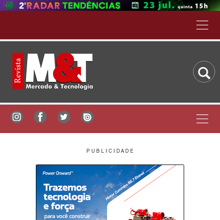
P U B L I C I D A D E