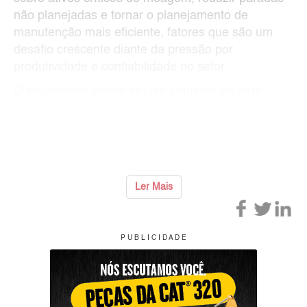
não planejadas e tornar o planejamento de
manutenção mais eficiente, fatores que são um
desafio crescente diante da pressão por
produtividade e confiabilidade no setor.
O movimento ocorre em um contexto de forte
expansão da demanda por minerais críticos, que
deve triplicar até 2030, segundo a Agência
Internacional de En
...
Ler Mais
P U B L I C I D A D E