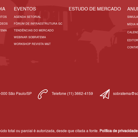
IA
EVENTOS
ESTUDO DE MERCADO
ANU
OTOS
AGENDA SETORIAL
SIMUL
ÍDEOS
FÓRUM DE INFRAESTRUTURA GC
MÍDIA 
TEMA
TENDÊNCIAS DO MERCADO
CALEN
WEBINAR SOBRATEMA
EDITO
WORKSHOP REVISTA M&T
CONTA
1-000 São Paulo/SP
Telefone (11) 3662-4159
sobratema@so
do total ou parcial é autorizada, desde que citada a fonte.
Política de privacidade