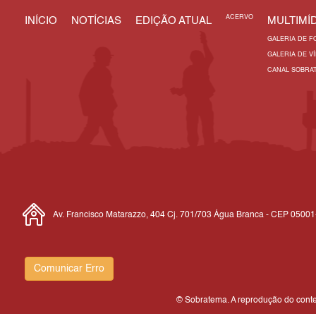
ACERVO
INÍCIO
NOTÍCIAS
EDIÇÃO ATUAL
MULTIMÍD
GALERIA DE F
GALERIA DE V
CANAL SOBRA
Av. Francisco Matarazzo, 404 Cj. 701/703 Água Branca - CEP 0500
Comunicar Erro
© Sobratema. A reprodução do conteú