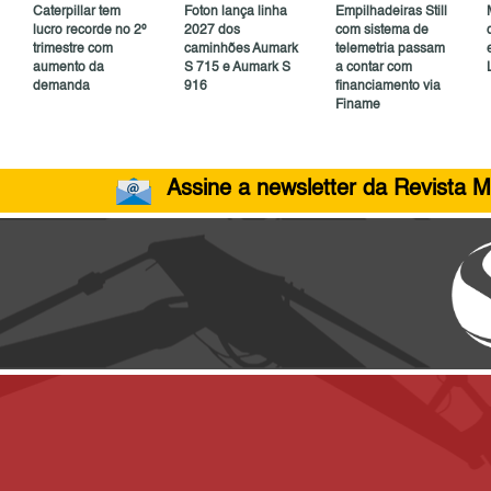
Caterpillar tem
Foton lança linha
Empilhadeiras Still
lucro recorde no 2º
2027 dos
com sistema de
trimestre com
caminhões Aumark
telemetria passam
aumento da
S 715 e Aumark S
a contar com
demanda
916
financiamento via
Finame
Assine a newsletter da Revista M