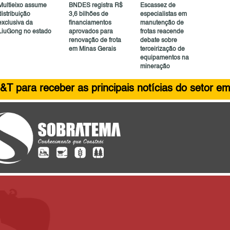
Multieixo assume
BNDES registra R$
Escassez de
distribuição
3,6 bilhões de
especialistas em
exclusiva da
financiamentos
manutenção de
LiuGong no estado
aprovados para
frotas reacende
renovação de frota
debate sobre
em Minas Gerais
terceirização de
equipamentos na
mineração
&T para receber as principais notícias do setor em