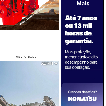
P U B L I C I D A D E
ABRIR