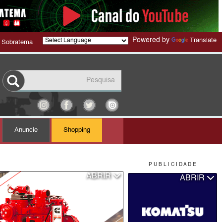
Powered by
Translate
 Sobratema
Anuncie
Shopping
P U B L I C I D A D E
ABRIR
ABRIR