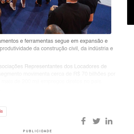
pamentos e ferramentas segue em expansão e
rodutividade da construção civil, da indústria e
ssociações Representantes dos Locadores de
segmento movimenta cerca de R$ 70 bilhões por
mais de 200 mil empregos diretos no país.
ow 2026, considerada a principal feir
is
P U B L I C I D A D E