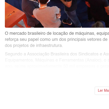
O mercado brasileiro de locação de máquinas, equi
reforça seu papel como um dos principais vetores de p
dos projetos de infraestrutura.
Segundo a Associação Brasileira dos Sindicatos e A
Equipamentos, Máquinas e Ferramentas (Analoc), o 
ano, reúne aproximadamente 50 mil empresas e gera 
Esse cenário estará em evidência na Analoc Rental Sh
...
Ler Ma