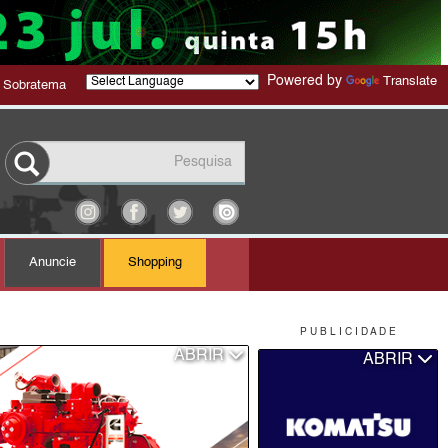
Powered by
Translate
 Sobratema
Anuncie
Shopping
P U B L I C I D A D E
ABRIR
ABRIR