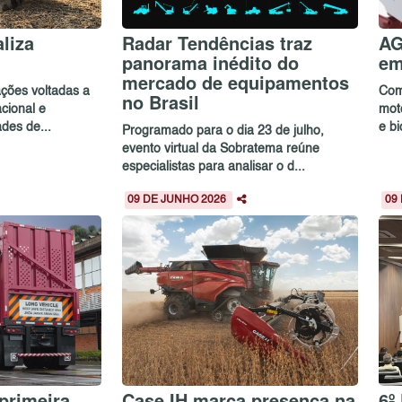
liza
Radar Tendências traz
AG
panorama inédito do
em
mercado de equipamentos
ações voltadas a
Com
no Brasil
acional e
mot
des de...
e b
Programado para o dia 23 de julho,
evento virtual da Sobratema reúne
especialistas para analisar o d...
09 DE JUNHO 2026
09
primeira
Case IH marca presença na
6º