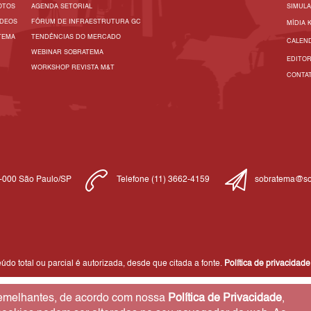
OTOS
AGENDA SETORIAL
SIMUL
ÍDEOS
FÓRUM DE INFRAESTRUTURA GC
MÍDIA 
TEMA
TENDÊNCIAS DO MERCADO
CALEN
WEBINAR SOBRATEMA
EDITO
WORKSHOP REVISTA M&T
CONTA
1-000 São Paulo/SP
Telefone (11) 3662-4159
sobratema@so
do total ou parcial é autorizada, desde que citada a fonte.
Política de privacidade
 semelhantes, de acordo com nossa
Política de Privacidade
,