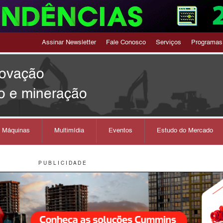
Assinar Newsletter
Fale Conosco
Serviços
Programas
novação
o e mineração
s Máquinas
Multimídia
Eventos
Estudo do Mercado
P U B L I C I D A D E