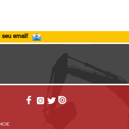
 seu email!
NCIE