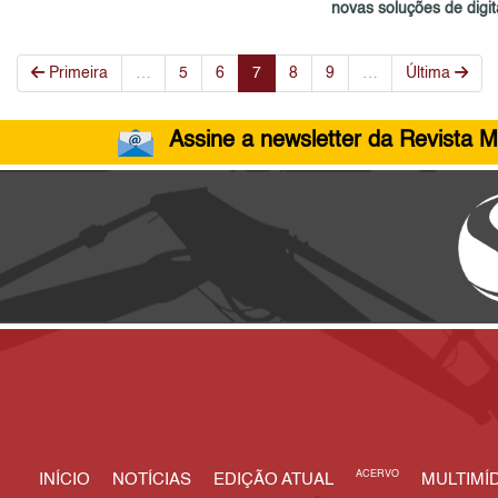
novas soluções de digita
Primeira
…
5
6
7
8
9
…
Última
Assine a newsletter da Revista M
ACERVO
INÍCIO
NOTÍCIAS
EDIÇÃO ATUAL
MULTIMÍD