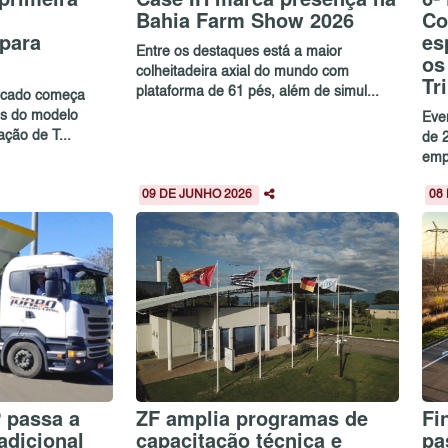
Bahia Farm Show 2026
Co
para
es
Entre os destaques está a maior
os
colheitadeira axial do mundo com
Tr
plataforma de 61 pés, além de simul...
rcado começa
os do modelo
Eve
ação de T...
de 
empr
09 DE JUNHO 2026
08
 passa a
ZF amplia programas de
Fi
adicional
capacitação técnica e
pa