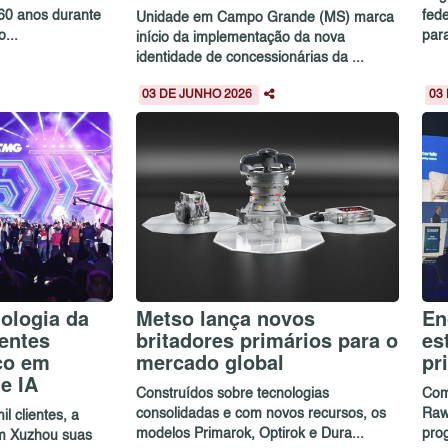
 60 anos durante
fed
Unidade em Campo Grande (MS) marca
...
par
início da implementação da nova
identidade de concessionárias da ...
03 DE JUNHO 2026
03
nologia da
Metso lança novos
En
entes
britadores primários para o
es
co em
mercado global
pr
e IA
Construídos sobre tecnologias
Com
consolidadas e com novos recursos, os
Raw
l clientes, a
modelos Primarok, Optirok e Dura...
prog
m Xuzhou suas