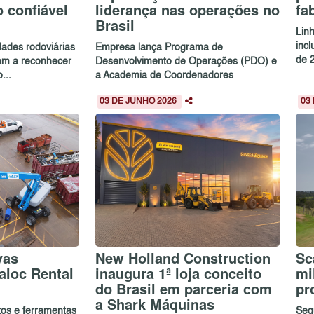
 confiável
liderança nas operações no
fa
Brasil
Linh
incl
dades rodoviárias
Empresa lança Programa de
de 
am a reconhecer
Desenvolvimento de Operações (PDO) e
...
a Academia de Coordenadores
03 DE JUNHO 2026
03
vas
New Holland Construction
Sc
aloc Rental
inaugura 1ª loja conceito
mi
do Brasil em parceria com
pr
a Shark Máquinas
os e ferramentas
Seg