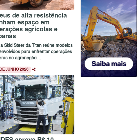
eus de alta resistência
nham espaço em
erações agrícolas e
banas
ha Skid Steer da Titan reúne modelos
envolvidos para enfrentar operações
eras no agronegóci...
 DE JUNHO 2026
DES aprova R$ 10