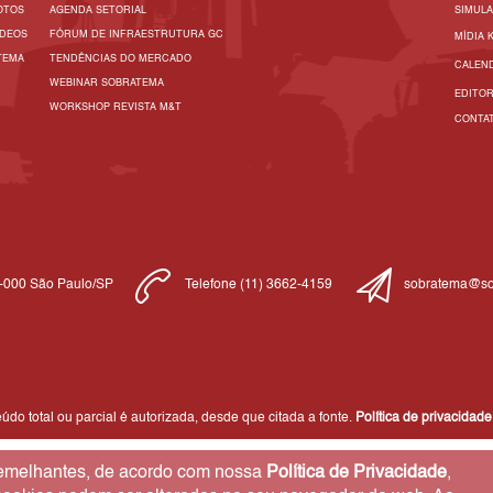
OTOS
AGENDA SETORIAL
SIMUL
ÍDEOS
FÓRUM DE INFRAESTRUTURA GC
MÍDIA 
TEMA
TENDÊNCIAS DO MERCADO
CALEN
WEBINAR SOBRATEMA
EDITO
WORKSHOP REVISTA M&T
CONTA
1-000 São Paulo/SP
Telefone (11) 3662-4159
sobratema@so
do total ou parcial é autorizada, desde que citada a fonte.
Política de privacidade
 semelhantes, de acordo com nossa
Política de Privacidade
,