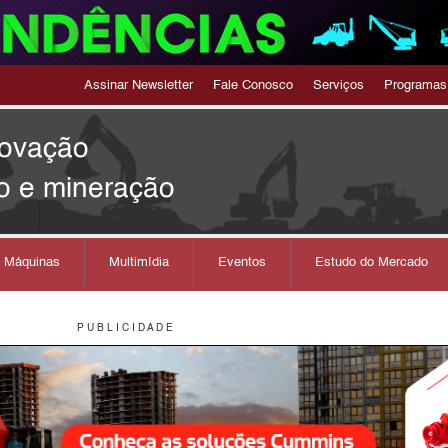
Assinar Newsletter
Fale Conosco
Serviços
Programas
novação
o e mineração
s Máquinas
Multimídia
Eventos
Estudo do Mercado
P U B L I C I D A D E