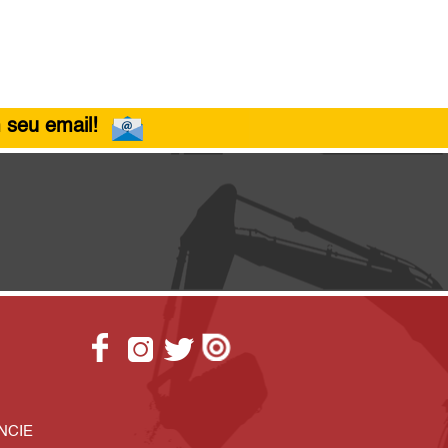
 seu email!
NCIE