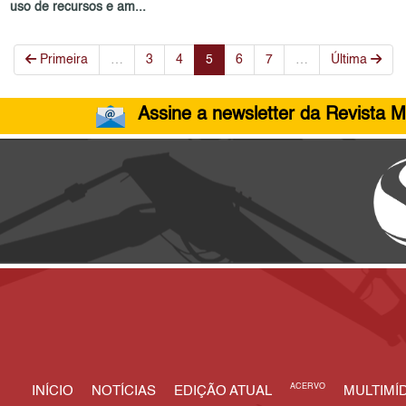
uso de recursos e am...
Primeira
…
3
4
5
6
7
…
Última
Assine a newsletter da Revista M
ACERVO
INÍCIO
NOTÍCIAS
EDIÇÃO ATUAL
MULTIMÍD