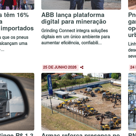
s têm 16%
ABB lança plataforma
Pn
a
digital para mineração
ga
 importados
op
Grinding Connect integra soluções
ur
digitais em um único ambiente para
ca que os pneus
aumentar eficiência, confiabili...
 alcançam uma
Lin
...
des
sev
25 DE JUNHO 2026
24
inge R$ 1,3
Armac reforça presença no
BN