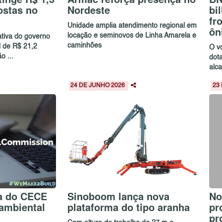
ostas no
Nordeste
bi
fr
Unidade amplia atendimento regional em
ôn
locação e seminovos de Linha Amarela e
ativa do governo
caminhões
l de R$ 21,2
O v
o ...
dot
alc
24 DE JUNHO 2026
23
a do CECE
Sinoboom lança nova
No
ambiental
plataforma do tipo aranha
pr
pr