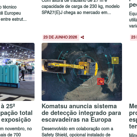
Com altura de trabalho de 27 m e
pe
capacidade de carga de 230 kg, modelo
o técnico
SPA27(E)J chega ao mercado em...
itê Europeu
Equ
ntre estrut...
util
vari
23 DE JUNHO 2026
23
à 25ª
Komatsu anuncia sistema
Me
pação total
de detecção integrado para
pr
e exposição
escavadeiras na Europa
es
te
 em novembro, no
Desenvolvido em colaboração com a
ais de 700
Safety Shield, opcional instalado de
Mine