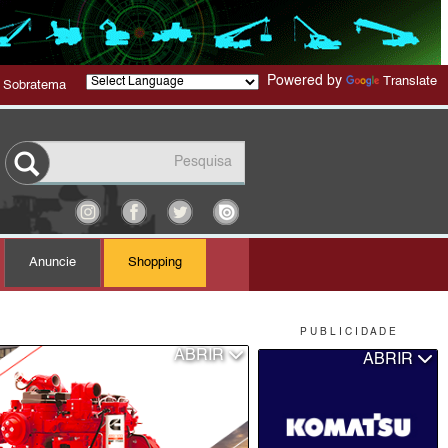
Powered by
Translate
 Sobratema
Anuncie
Shopping
P U B L I C I D A D E
ABRIR
ABRIR