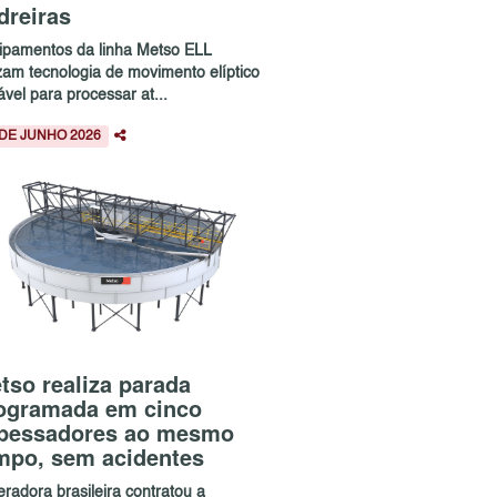
dreiras
ipamentos da linha Metso ELL
izam tecnologia de movimento elíptico
ável para processar at...
 DE JUNHO 2026
tso realiza parada
ogramada em cinco
pessadores ao mesmo
mpo, sem acidentes
radora brasileira contratou a