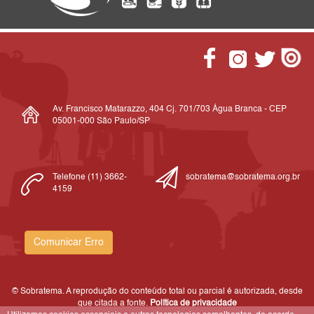
Av. Francisco Matarazzo, 404 Cj. 701/703 Água Branca - CEP
05001-000 São Paulo/SP
Telefone (11) 3662-
sobratema@sobratema.org.br
4159
Comunicar Erro
© Sobratema. A reprodução do conteúdo total ou parcial é autorizada, desde
que citada a fonte.
Política de privacidade