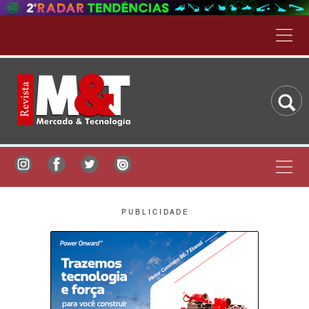
P U B L I C I D A D E