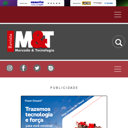
P U B L I C I D A D E