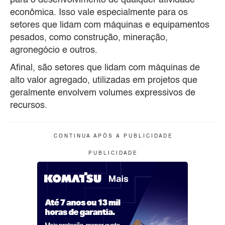
econômica. Isso vale especialmente para os
setores que lidam com máquinas e equipamentos
pesados, como construção, mineração,
agronegócio e outros.
Afinal, são setores que lidam com máquinas de
alto valor agregado, utilizadas em projetos que
geralmente envolvem volumes expressivos de
recursos.
C O N T I N U A A P Ó S A P U B L I C I D A D E
P U B L I C I D A D E