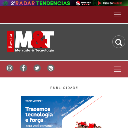
P U B L I C I D A D E