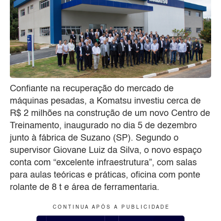
Confiante na recuperação do mercado de
máquinas pesadas, a Komatsu investiu cerca de
R$ 2 milhões na construção de um novo Centro de
Treinamento, inaugurado no dia 5 de dezembro
junto à fábrica de Suzano (SP). Segundo o
supervisor Giovane Luiz da Silva, o novo espaço
conta com “excelente infraestrutura”, com salas
para aulas teóricas e práticas, oficina com ponte
rolante de 8 t e área de ferramentaria.
C O N T I N U A A P Ó S A P U B L I C I D A D E