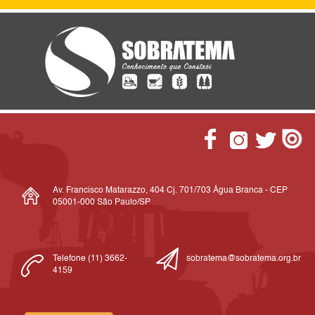
Av. Francisco Matarazzo, 404 Cj. 701/703 Água Branca - CEP
05001-000 São Paulo/SP
Telefone (11) 3662-
sobratema@sobratema.org.br
4159