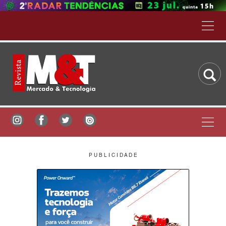
P U B L I C I D A D E