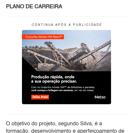
PLANO DE CARREIRA
C O N T I N U A A P Ó S A P U B L I C I D A D E
O objetivo do projeto, segundo Silva, é a
formação, desenvolvimento e aperfeiçoamento de