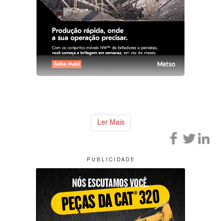
Ler Mais
P U B L I C I D A D E