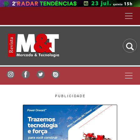
P U B L I C I D A D E