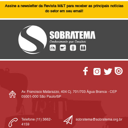
Assine a newsletter da Revista M&T para receber as principais notícias
do setor em seu email!
Av. Francisco Matarazzo, 404 Cj. 701/703 Água Branca - CEP
05001-000 São Paulo/SP
Telefone (11) 3662-
sobratema@sobratema.org.br
4159