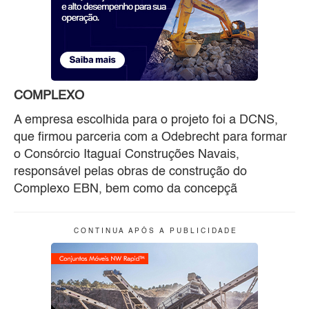
COMPLEXO
A empresa escolhida para o projeto foi a DCNS,
que firmou parceria com a Odebrecht para formar
o Consórcio Itaguaí Construções Navais,
responsável pelas obras de construção do
Complexo EBN, bem como da concepçã
C O N T I N U A A P Ó S A P U B L I C I D A D E